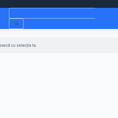
Niciun
rezultat
ească cu selecția ta.