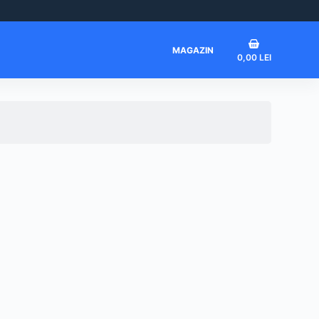
Coș
MAGAZIN
0,00
LEI
de
cumpărături