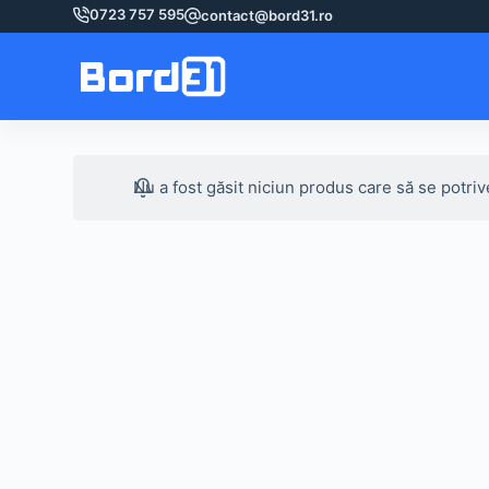
Sari
0723 757 595
contact@bord31.ro
la
conținut
Nu a fost găsit niciun produs care să se potriv