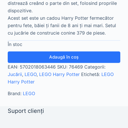
distrează creând o parte din set, folosind propriile
dispozitive.
Acest set este un cadou Harry Potter fermecător
pentru fete, băiei ţi fanii de 8 ani ţi mai mari. Setul
cu jucărie de construcie conine 379 de piese.
În stoc
Adaugă în coș
EAN:
5702018063446
SKU:
76469
Categorii:
Jucării
,
LEGO
,
LEGO Harry Potter
Etichetă:
LEGO
Harry Potter
Brand:
LEGO
Suport clienți