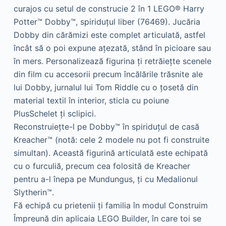
curajos cu setul de construcie 2 în 1 LEGO® Harry
Potter™ Dobby™, spiriduţul liber (76469). Jucăria
Dobby din cărămizi este complet articulată, astfel
încât să o poi expune aţezată, stând în picioare sau
în mers. Personalizează figurina ţi retrăieţte scenele
din film cu accesorii precum încălările trăsnite ale
lui Dobby, jurnalul lui Tom Riddle cu o ţosetă din
material textil în interior, sticla cu poiune
PlusSchelet ţi sclipici.
Reconstruieţte-l pe Dobby™ în spiriduţul de casă
Kreacher™ (notă: cele 2 modele nu pot fi construite
simultan). Această figurină articulată este echipată
cu o furculiă, precum cea folosită de Kreacher
pentru a-l înepa pe Mundungus, ţi cu Medalionul
Slytherin™.
Fă echipă cu prietenii ţi familia în modul Construim
Împreună din aplicaia LEGO Builder, în care toi se