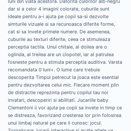
luni din viata acestora. Datorita culorilor alb-negru
dar si a celor 4 imagini colorate, cuburile sunt
ideale pentru a-i ajuta pe copii sa-si dezvolte
simturile vizuale si sa recunoasca diferite forme,
cat si sa invete primele numere. De asemenea,
cuburile au texturi diferite, ceea ce stimuleaza
perceptia tactila. Unul chitaie, al doilea are o
oglinda, al treilea are un clopotel, iar al patrulea
fosneste pentru a stimula perceptia auditiva. Varsta
recomandata 0 luni+. O lume care trebuie
descoperita Timpul petrecut la joaca este esential
pentru dezvoltarea celui mic. Fiecare moment plin
de distractie reprezinta pentru copilul tau noi
invatari, descoperiri si abilitati. Jucariile baby
Clementoni ii vor ajuta pe copii sa invete in timp ce
se distreaza, favorizand cresterea lor prin folosirea
unui limbaj natural pe care il cunosc: jocul.
Zornaitoare, jucarii interactive si multe altele va