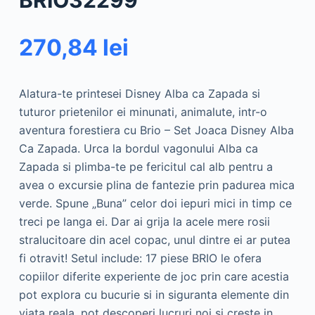
BRIO32299
270,84
lei
Alatura-te printesei Disney Alba ca Zapada si
tuturor prietenilor ei minunati, animalute, intr-o
aventura forestiera cu Brio – Set Joaca Disney Alba
Ca Zapada. Urca la bordul vagonului Alba ca
Zapada si plimba-te pe fericitul cal alb pentru a
avea o excursie plina de fantezie prin padurea mica
verde. Spune „Buna” celor doi iepuri mici in timp ce
treci pe langa ei. Dar ai grija la acele mere rosii
stralucitoare din acel copac, unul dintre ei ar putea
fi otravit! Setul include: 17 piese BRIO le ofera
copiilor diferite experiente de joc prin care acestia
pot explora cu bucurie si in siguranta elemente din
viata reala, pot descoperi lucruri noi si creste in