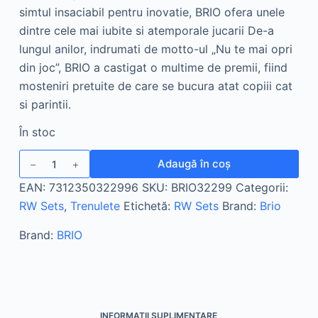
simtul insaciabil pentru inovatie, BRIO ofera unele
dintre cele mai iubite si atemporale jucarii De-a
lungul anilor, indrumati de motto-ul „Nu te mai opri
din joc”, BRIO a castigat o multime de premii, fiind
mosteniri pretuite de care se bucura atat copiii cat
si parintii.
În stoc
Cantitate
Adaugă în coș
Brio
EAN:
7312350322996
SKU:
BRIO32299
Categorii:
-
RW Sets
,
Trenulete
Etichetă:
RW Sets
Brand:
Brio
Set
Joaca
Brand:
BRIO
Disney
Alba
Ca
Zapada
-
INFORMAȚII SUPLIMENTARE