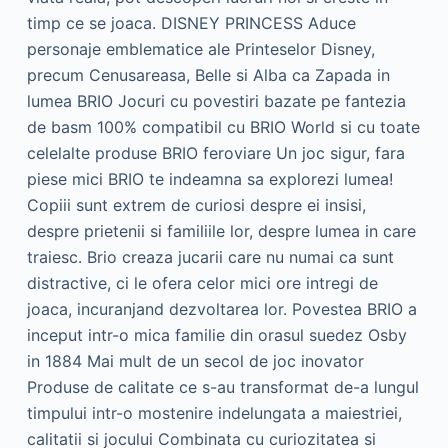
timp ce se joaca. DISNEY PRINCESS Aduce
personaje emblematice ale Printeselor Disney,
precum Cenusareasa, Belle si Alba ca Zapada in
lumea BRIO Jocuri cu povestiri bazate pe fantezia
de basm 100% compatibil cu BRIO World si cu toate
celelalte produse BRIO feroviare Un joc sigur, fara
piese mici BRIO te indeamna sa explorezi lumea!
Copiii sunt extrem de curiosi despre ei insisi,
despre prietenii si familiile lor, despre lumea in care
traiesc. Brio creaza jucarii care nu numai ca sunt
distractive, ci le ofera celor mici ore intregi de
joaca, incuranjand dezvoltarea lor. Povestea BRIO a
inceput intr-o mica familie din orasul suedez Osby
in 1884 Mai mult de un secol de joc inovator
Produse de calitate ce s-au transformat de-a lungul
timpului intr-o mostenire indelungata a maiestriei,
calitatii si jocului Combinata cu curiozitatea si