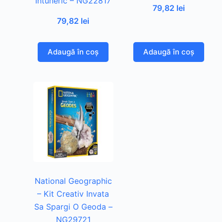
Intuneric – NG22817
79,82
lei
79,82
lei
Adaugă în coș
Adaugă în coș
National Geographic
– Kit Creativ Invata
Sa Spargi O Geoda –
NG29721