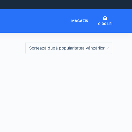
Coș
MAGAZIN
0,00
LEI
de
cumpărături