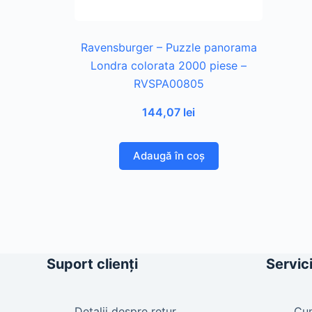
Ravensburger – Puzzle panorama
Londra colorata 2000 piese –
RVSPA00805
144,07
lei
Adaugă în coș
Suport clienți
Servici
Detalii despre retur
Cu