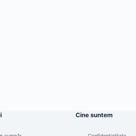
i
Cine suntem
m cumpăr
Confidențialitate