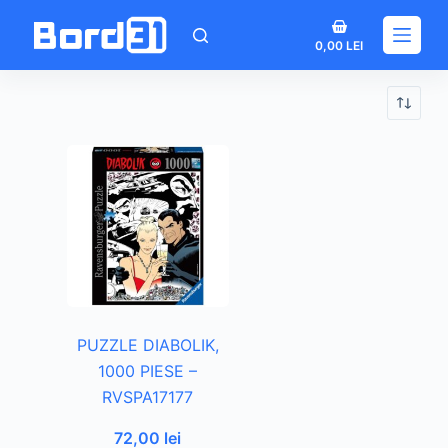
Sari
Coș
la
0,00
LEI
de
conținut
cumpărături
PUZZLE DIABOLIK,
1000 PIESE –
RVSPA17177
72,00
lei