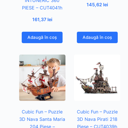
INTUNERIC 360
145,62
lei
PIESE – CUT4041h
161,37
lei
Adaugă în coș
Adaugă în coș
Cubic Fun – Puzzle
Cubic Fun – Puzzle
3D Nava Santa Maria
3D Nava Pirati 218
204 Piese –
Piese – CUT4039h