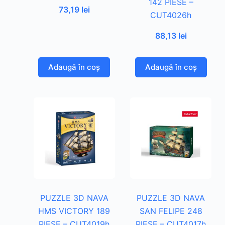
142 PIESE –
73,19
lei
CUT4026h
88,13
lei
Adaugă în coș
Adaugă în coș
PUZZLE 3D NAVA
PUZZLE 3D NAVA
HMS VICTORY 189
SAN FELIPE 248
PIESE – CUT4019h
PIESE – CUT4017h