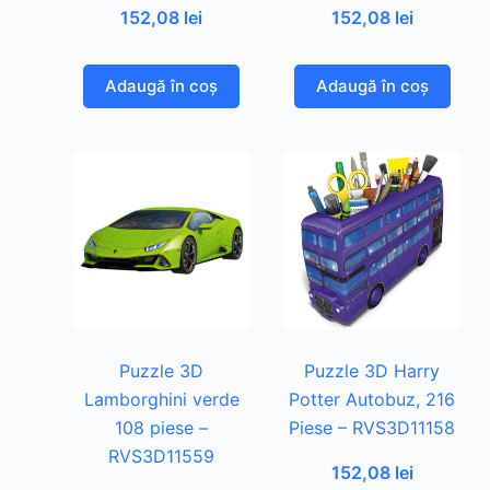
152,08
lei
152,08
lei
Adaugă în coș
Adaugă în coș
Puzzle 3D
Puzzle 3D Harry
Lamborghini verde
Potter Autobuz, 216
108 piese –
Piese – RVS3D11158
RVS3D11559
152,08
lei