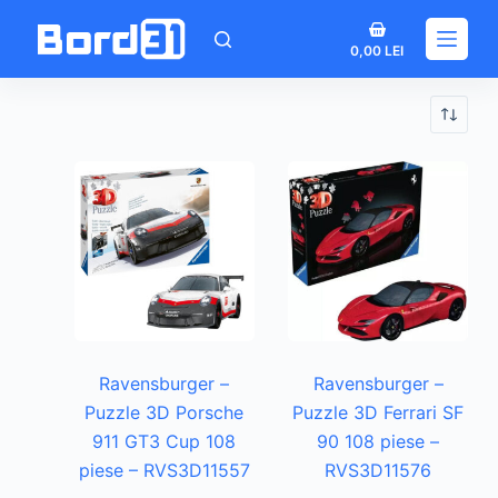
Sari
Coș
la
0,00
LEI
de
conținut
cumpărături
Ravensburger –
Ravensburger –
Puzzle 3D Porsche
Puzzle 3D Ferrari SF
911 GT3 Cup 108
90 108 piese –
piese – RVS3D11557
RVS3D11576