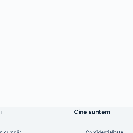
i
Cine suntem
m cumpăr
Confidențialitate