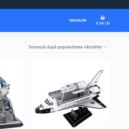
Coș
MAGAZIN
0,00
LEI
de
cumpărături