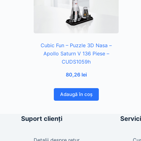
Cubic Fun – Puzzle 3D Nasa –
Apollo Saturn V 136 Piese –
CUDS1059h
80,26
lei
Adaugă în coș
Suport clienți
Servici
Detalii despre retur
Cu