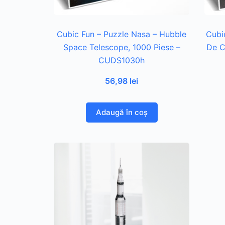
Cubic Fun – Puzzle Nasa – Hubble
Cubi
Space Telescope, 1000 Piese –
De C
CUDS1030h
56,98
lei
Adaugă în coș