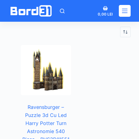
Sari
Coș
la
0,00
LEI
de
conținut
cumpărături
Ravensburger –
Puzzle 3d Cu Led
Harry Potter Turn
Astronomie 540