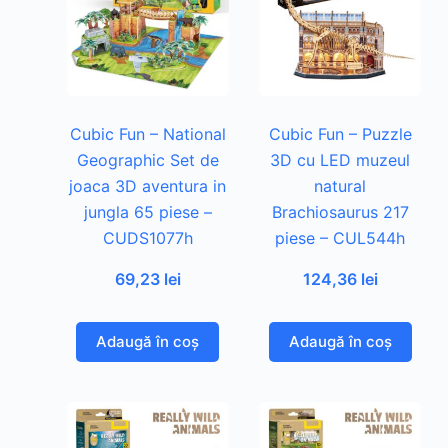
Cubic Fun – National
Cubic Fun – Puzzle
Geographic Set de
3D cu LED muzeul
joaca 3D aventura in
natural
jungla 65 piese –
Brachiosaurus 217
CUDS1077h
piese – CUL544h
69,23
lei
124,36
lei
Adaugă în coș
Adaugă în coș