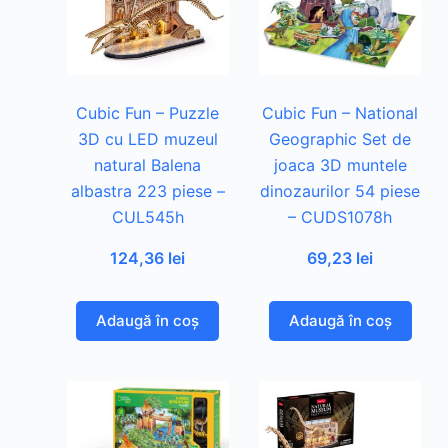
Cubic Fun – Puzzle
Cubic Fun – National
3D cu LED muzeul
Geographic Set de
natural Balena
joaca 3D muntele
albastra 223 piese –
dinozaurilor 54 piese
CUL545h
– CUDS1078h
124,36
lei
69,23
lei
Adaugă în coș
Adaugă în coș