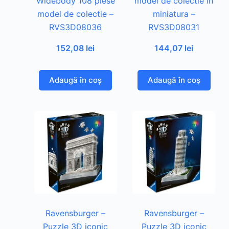
Widebody 108 piese
model de colectie in
model de colectie –
miniatura –
RVS3D08036
RVS3D08031
152,08
lei
144,07
lei
Adaugă în coș
Adaugă în coș
Ravensburger –
Ravensburger –
Puzzle 3D iconic
Puzzle 3D iconic