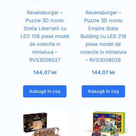
Ravensburger –
Ravensburger –
Puzzle 3D iconic
Puzzle 3D iconic
Statia Libertatii cu
Empire State
LED 108 piese model
Building cu LED 216
de colectie in
piese model de
miniatura –
colectie in miniatura
RVS3D08027
– RVS3D08026
144,07
lei
144,07
lei
Adaugă în coș
Adaugă în coș