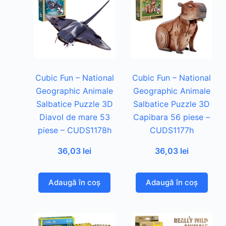
Cubic Fun – National
Cubic Fun – National
Geographic Animale
Geographic Animale
Salbatice Puzzle 3D
Salbatice Puzzle 3D
Diavol de mare 53
Capibara 56 piese –
piese – CUDS1178h
CUDS1177h
36,03
lei
36,03
lei
Adaugă în coș
Adaugă în coș