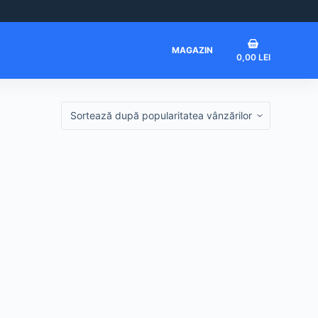
Coș
MAGAZIN
0,00
LEI
de
cumpărături