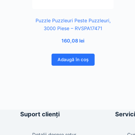
Puzzle Puzzleuri Peste Puzzleuri,
3000 Piese – RVSPA17471
160,08
lei
Adaugă în coș
Suport clienți
Servici
Detalii despre retur
Cu