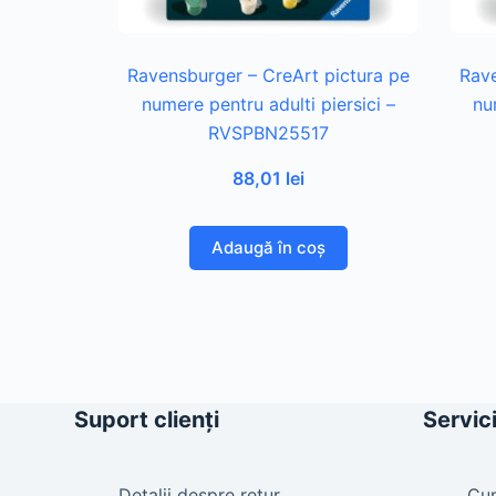
Ravensburger – CreArt pictura pe
Rave
numere pentru adulti piersici –
nu
RVSPBN25517
88,01
lei
Adaugă în coș
Suport clienți
Servici
Detalii despre retur
Cu