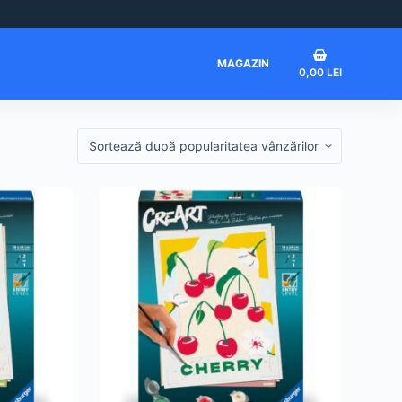
Coș
MAGAZIN
0,00
LEI
de
cumpărături