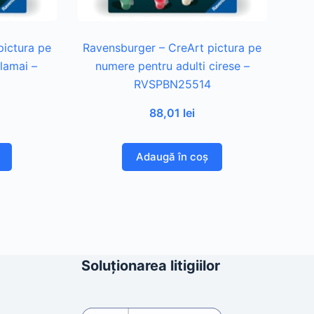
pictura pe
Ravensburger – CreArt pictura pe
lamai –
numere pentru adulti cirese –
5
RVSPBN25514
88,01
lei
Adaugă în coș
Soluționarea litigiilor