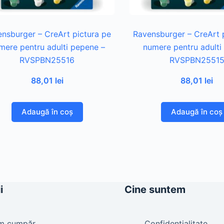
nsburger – CreArt pictura pe
Ravensburger – CreArt 
mere pentru adulti pepene –
numere pentru adulti 
RVSPBN25516
RVSPBN2551
88,01
lei
88,01
lei
Adaugă în coș
Adaugă în coș
i
Cine suntem
m cumpăr
Confidențialitate