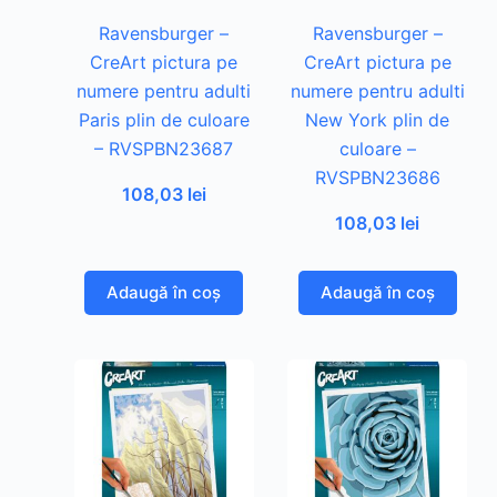
Ravensburger –
Ravensburger –
CreArt pictura pe
CreArt pictura pe
numere pentru adulti
numere pentru adulti
Paris plin de culoare
New York plin de
– RVSPBN23687
culoare –
RVSPBN23686
108,03
lei
108,03
lei
Adaugă în coș
Adaugă în coș