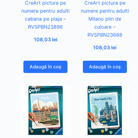
CreArt pictura pe
CreArt pictura pe
numere pentru adulti
numere pentru adulti
cabana pe plaja –
Milano plin de
RVSPBN23896
culoare –
RVSPBN23688
108,03
lei
108,03
lei
Adaugă în coș
Adaugă în coș