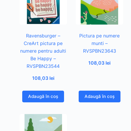
Ravensburger –
Pictura pe numere
CreArt pictura pe
munti –
numere pentru adulti
RVSPBN23643
Be Happy –
108,03
lei
RVSPBN23544
108,03
lei
Adaugă în coș
Adaugă în coș