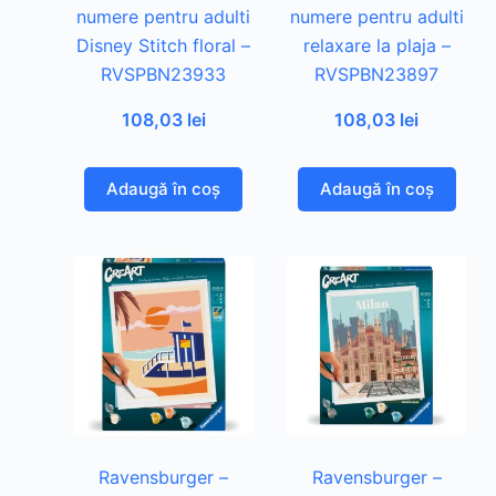
numere pentru adulti
numere pentru adulti
Disney Stitch floral –
relaxare la plaja –
RVSPBN23933
RVSPBN23897
108,03
lei
108,03
lei
Adaugă în coș
Adaugă în coș
Ravensburger –
Ravensburger –