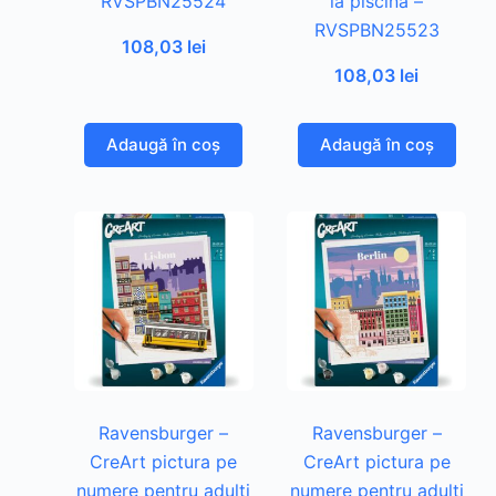
RVSPBN25524
la piscina –
RVSPBN25523
108,03
lei
108,03
lei
Adaugă în coș
Adaugă în coș
Ravensburger –
Ravensburger –
CreArt pictura pe
CreArt pictura pe
numere pentru adulti
numere pentru adulti