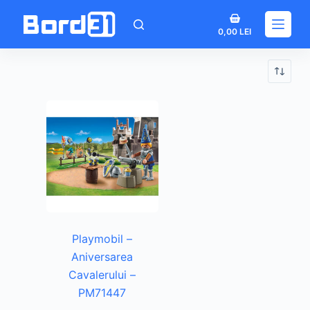
Sari
Coș
la
0,00
LEI
de
conținut
cumpărături
Playmobil –
Aniversarea
Cavalerului –
PM71447