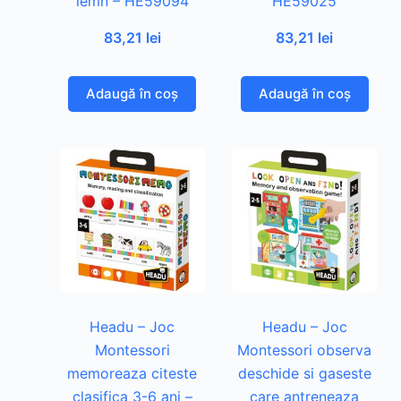
lemn – HE59094
HE59025
83,21
lei
83,21
lei
Adaugă în coș
Adaugă în coș
Headu – Joc
Headu – Joc
Montessori
Montessori observa
memoreaza citeste
deschide si gaseste
clasifica 3-6 ani –
care antreneaza