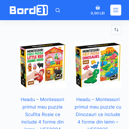
Sari
Coș
la
0,00
LEI
de
conținut
cumpărături
Headu – Montessori
Headu – Montessori
primul meu puzzle
primul meu puzzle cu
Scufita Rosie ce
Dinozauri ce include
include 4 forme din
4 forme din lemn –