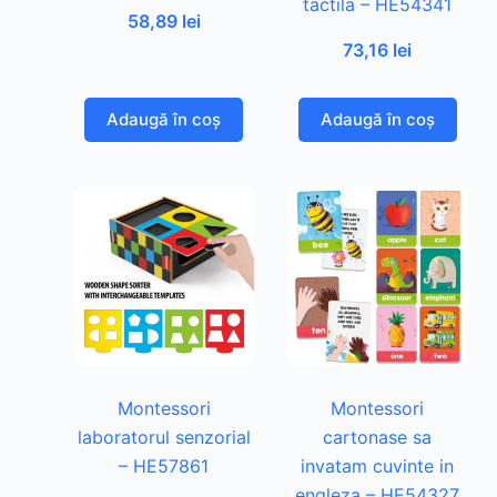
tactila – HE54341
58,89
lei
73,16
lei
Adaugă în coș
Adaugă în coș
Montessori
Montessori
laboratorul senzorial
cartonase sa
– HE57861
invatam cuvinte in
engleza – HE54327