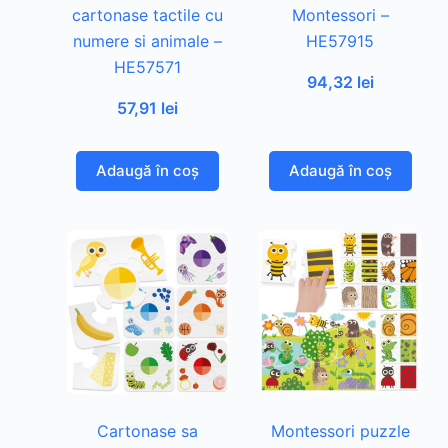
cartonase tactile cu
Montessori –
numere si animale –
HE57915
HE57571
94,32
lei
57,91
lei
Adaugă în coș
Adaugă în coș
Cartonase sa
Montessori puzzle