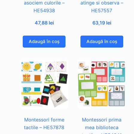
asociem culorile –
atinge si observa –
HE54938
HE57557
47,88
lei
63,19
lei
Adaugă în coș
Adaugă în coș
Montessori forme
Montessori prima
tactile – HE57878
mea biblioteca