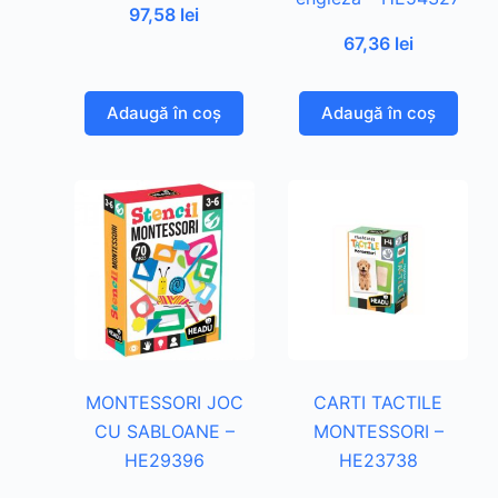
97,58
lei
67,36
lei
Adaugă în coș
Adaugă în coș
MONTESSORI JOC
CARTI TACTILE
CU SABLOANE –
MONTESSORI –
HE29396
HE23738