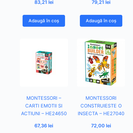
83,21
lei
79,21
lei
Adaugă în coș
Adaugă în coș
MONTESSORI –
MONTESSORI
CARTI EMOTII SI
CONSTRUIESTE O
ACTIUNI – HE24650
INSECTA – HE27040
67,36
lei
72,00
lei