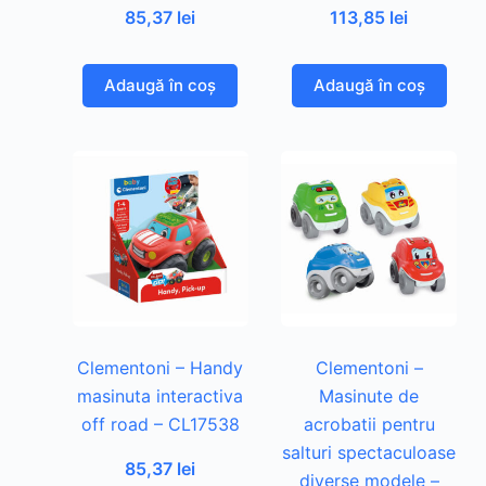
85,37
lei
113,85
lei
Adaugă în coș
Adaugă în coș
Clementoni – Handy
Clementoni –
masinuta interactiva
Masinute de
off road – CL17538
acrobatii pentru
salturi spectaculoase
85,37
lei
diverse modele –