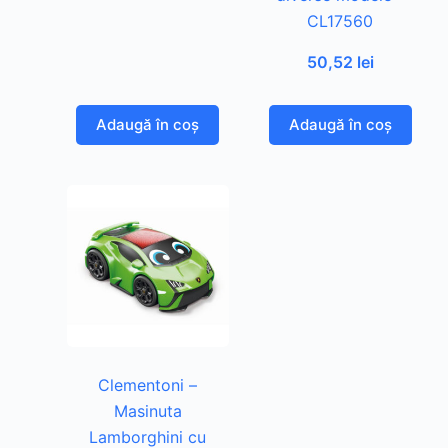
CL17560
50,52
lei
Adaugă în coș
Adaugă în coș
Clementoni –
Masinuta
Lamborghini cu