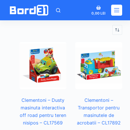
Sari
Coș
la
0,00
LEI
de
conținut
cumpărături
Clementoni – Dusty
Clementoni –
masinuta interactiva
Transportor pentru
off road pentru teren
masinutele de
nisipos – CL17569
acrobatii – CL17892