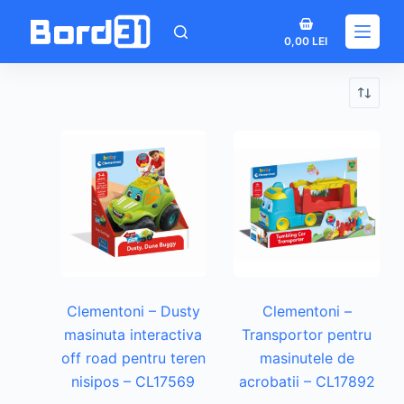
Sari
Coș
la
0,00
LEI
de
conținut
cumpărături
Clementoni – Dusty
Clementoni –
masinuta interactiva
Transportor pentru
off road pentru teren
masinutele de
nisipos – CL17569
acrobatii – CL17892