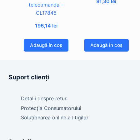
81,30
lei
telecomanda –
CL17845
196,14
lei
Adaugă în coș
Adaugă în coș
Suport clienți
Detalii despre retur
Protecția Consumatorului
Soluționarea online a litigilor