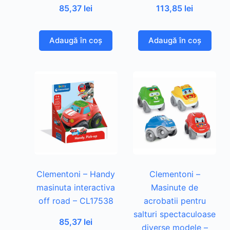
85,37
lei
113,85
lei
Adaugă în coș
Adaugă în coș
Clementoni – Handy
Clementoni –
masinuta interactiva
Masinute de
off road – CL17538
acrobatii pentru
salturi spectaculoase
85,37
lei
diverse modele –