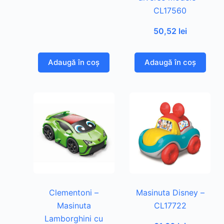
CL17560
50,52
lei
Adaugă în coș
Adaugă în coș
Clementoni –
Masinuta Disney –
Masinuta
CL17722
Lamborghini cu