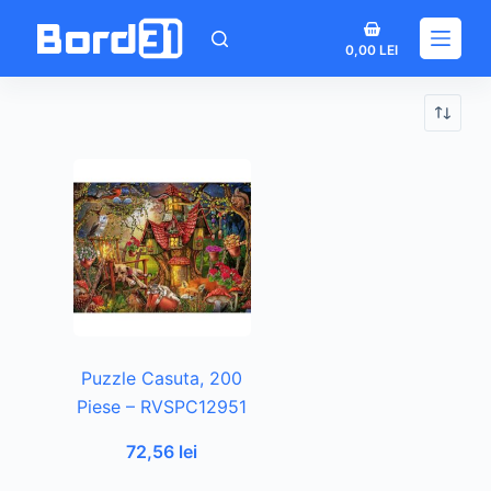
Sari
Coș
la
0,00
LEI
de
conținut
cumpărături
Puzzle Casuta, 200
Piese – RVSPC12951
72,56
lei