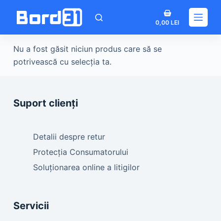
Sari
Coș
la
0,00
LEI
de
conținut
cumpărături
Nu a fost găsit niciun produs care să se
potrivească cu selecția ta.
Suport clienți
Detalii despre retur
Protecția Consumatorului
Soluționarea online a litigilor
Servicii