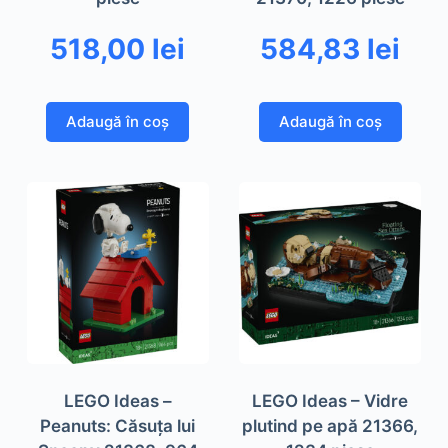
518,00
lei
584,83
lei
Adaugă în coș
Adaugă în coș
LEGO Ideas –
LEGO Ideas – Vidre
Peanuts: Căsuța lui
plutind pe apă 21366,