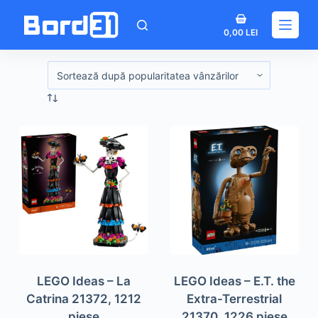
Sari
Coș
la
0,00
LEI
de
conținut
cumpărături
LEGO Ideas – La
LEGO Ideas – E.T. the
Catrina 21372, 1212
Extra-Terrestrial
piese
21370, 1226 piese