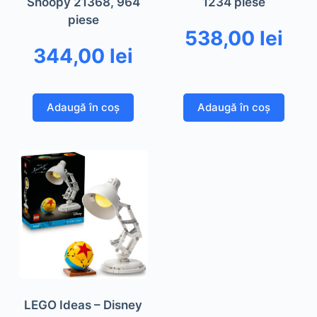
Snoopy 21368, 964
1234 piese
piese
538,00
lei
344,00
lei
Adaugă în coș
Adaugă în coș
LEGO Ideas – Disney