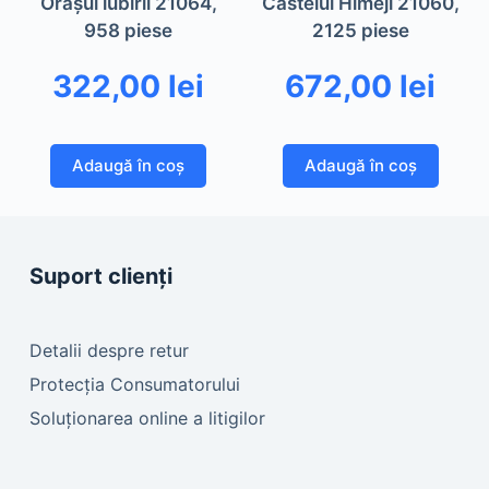
Oraşul iubirii 21064,
Castelul Himeji 21060,
958 piese
2125 piese
322,00
lei
672,00
lei
Adaugă în coș
Adaugă în coș
Suport clienți
Detalii despre retur
Protecția Consumatorului
Soluționarea online a litigilor