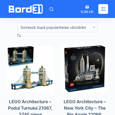
Sari
Coș
la
0,00
LEI
de
conținut
cumpărături
LEGO Architecture –
LEGO Architecture –
Podul Turnului 21067,
New York City – The
3745 piese
Big Apple 21066,