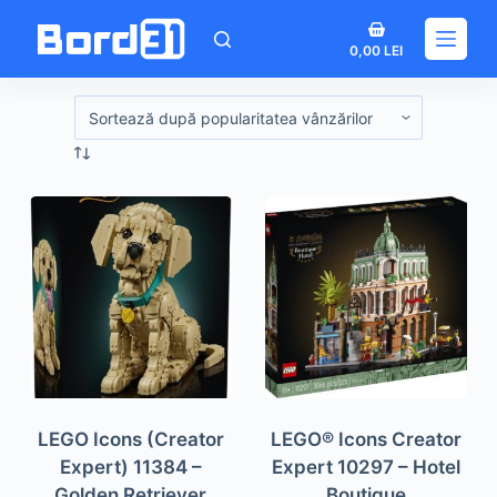
Sari
Coș
la
0,00
LEI
de
conținut
cumpărături
LEGO Icons (Creator
LEGO® Icons Creator
Expert) 11384 –
Expert 10297 – Hotel
Golden Retriever
Boutique