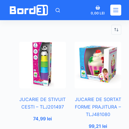
Sari
Coș
la
0,00
LEI
de
conținut
cumpărături
JUCARIE DE STIVUIT
JUCARIE DE SORTAT
CESTI – TLJ201497
FORME PRAJITURA –
TLJ481080
74,99
lei
99,21
lei