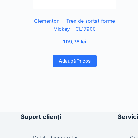
Clementoni – Tren de sortat forme
Mickey – CL17900
109,78
lei
Adaugă în coș
Suport clienți
Servici
Detalii despre retur
Cu