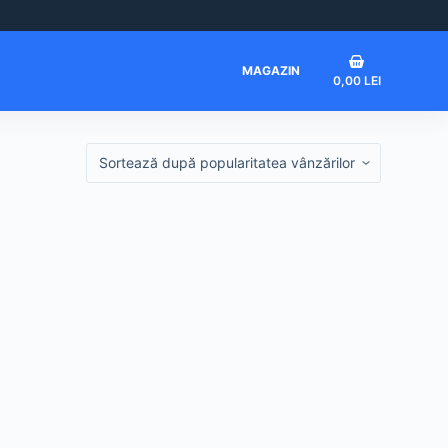
Coș
MAGAZIN
0,00
LEI
de
cumpărături