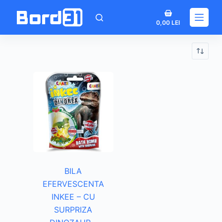
Sari
Coș
la
0,00
LEI
de
conținut
cumpărături
BILA
EFERVESCENTA
INKEE – CU
SURPRIZA