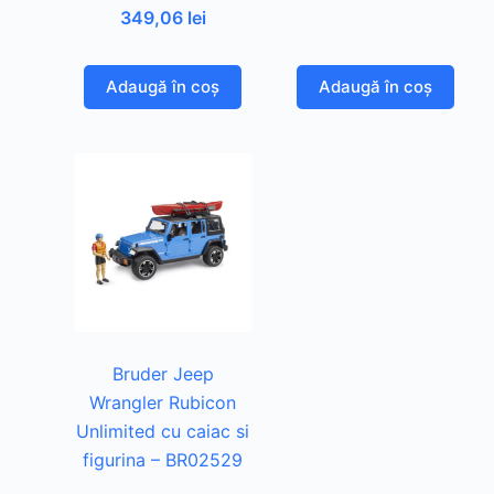
349,06
lei
Adaugă în coș
Adaugă în coș
Bruder Jeep
Wrangler Rubicon
Unlimited cu caiac si
figurina – BR02529