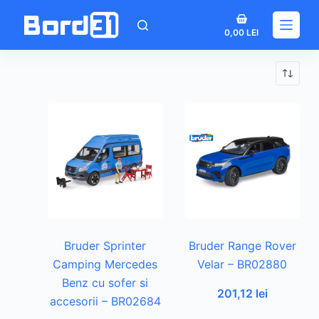
Sari
Coș
la
0,00
LEI
de
conținut
cumpărături
Bruder Sprinter
Bruder Range Rover
Camping Mercedes
Velar – BR02880
Benz cu sofer si
201,12
lei
accesorii – BR02684