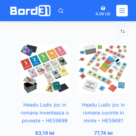
Sari
Coș
la
0,00
LEI
de
conținut
cumpărături
Headu Ludic joc in
Headu Ludic joc in
romana inventeaza o
romana cuvinte in
poveste – HE59698
minte – HE59681
63,19
lei
77,74
lei