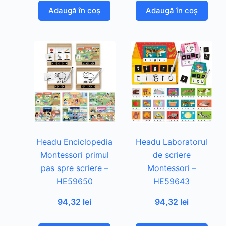
Adaugă în coș
Adaugă în coș
Headu Enciclopedia
Headu Laboratorul
Montessori primul
de scriere
pas spre scriere –
Montessori –
HE59650
HE59643
94,32
lei
94,32
lei