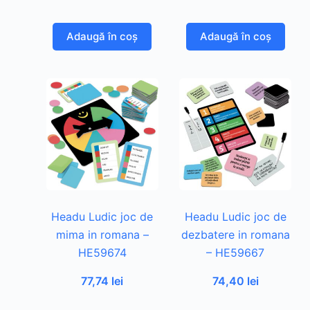
Adaugă în coș
Adaugă în coș
Headu Ludic joc de
Headu Ludic joc de
mima in romana –
dezbatere in romana
HE59674
– HE59667
77,74
lei
74,40
lei