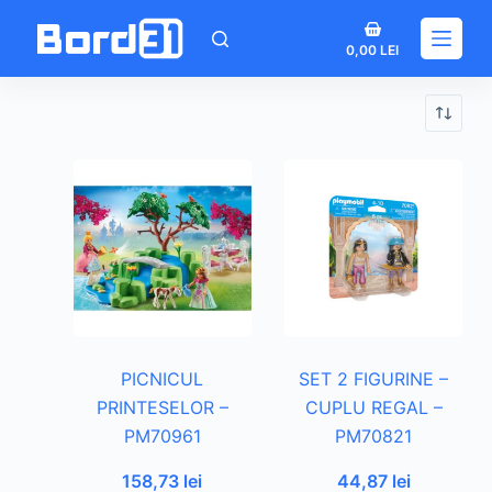
Sari
Coș
la
0,00
LEI
de
conținut
cumpărături
PICNICUL
SET 2 FIGURINE –
PRINTESELOR –
CUPLU REGAL –
PM70961
PM70821
158,73
lei
44,87
lei