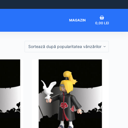
Coș
MAGAZIN
0,00
LEI
de
cumpărături