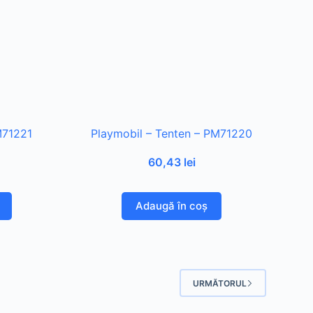
M71221
Playmobil – Tenten – PM71220
60,43
lei
Adaugă în coș
URMĂTORUL