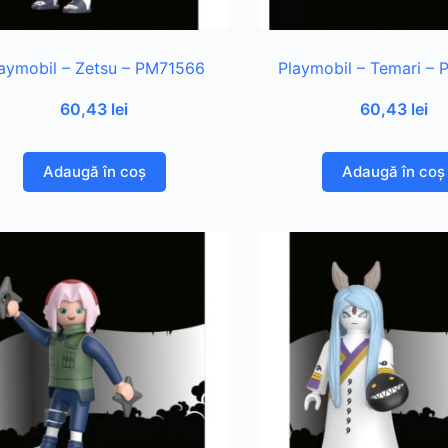
aymobil – Zetsu – PM71566
Playmobil – Temari –
60,43
lei
60,43
lei
Adaugă în coș
Adaugă în coș