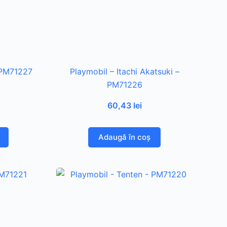
 PM71227
Playmobil – Itachi Akatsuki –
PM71226
60,43
lei
Adaugă în coș