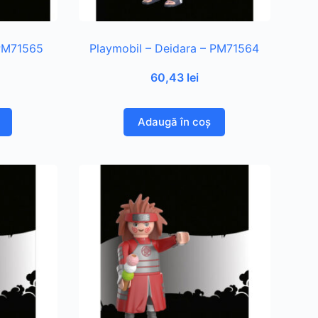
 PM71565
Playmobil – Deidara – PM71564
60,43
lei
Adaugă în coș