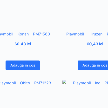
aymobil – Konan – PM71560
Playmobil – Hiruzen –
60,43
lei
60,43
lei
Adaugă în coș
Adaugă în coș