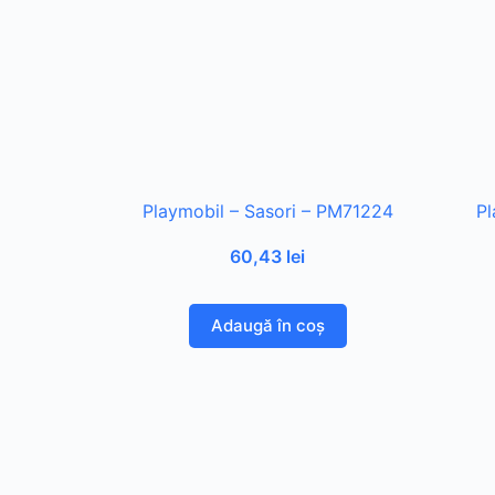
Playmobil – Sasori – PM71224
Pl
60,43
lei
Adaugă în coș