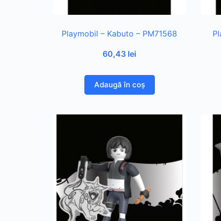
Playmobil – Kabuto – PM71568
Pl
60,43
lei
Adaugă în coș