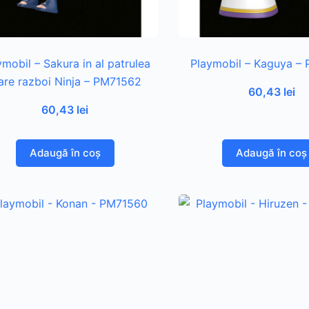
ymobil – Sakura in al patrulea
Playmobil – Kaguya –
re razboi Ninja – PM71562
60,43
lei
60,43
lei
Adaugă în coș
Adaugă în coș