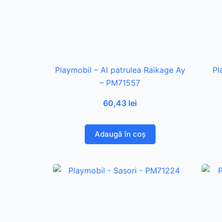
Playmobil – Al patrulea Raikage Ay
Pl
– PM71557
60,43
lei
Adaugă în coș