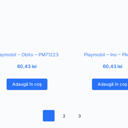
aymobil – Obito – PM71223
Playmobil – Ino – P
60,43
lei
60,43
lei
Adaugă în coș
Adaugă în coș
1
2
3