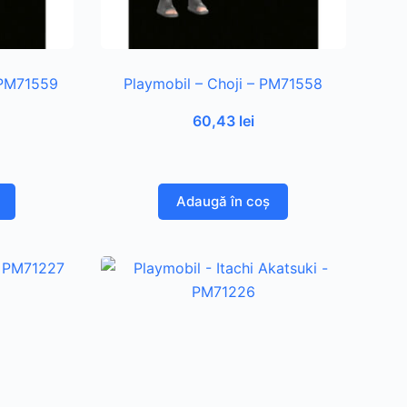
 PM71559
Playmobil – Choji – PM71558
60,43
lei
Adaugă în coș