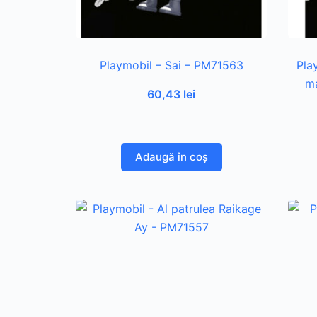
Playmobil – Sai – PM71563
Pla
ma
60,43
lei
Adaugă în coș