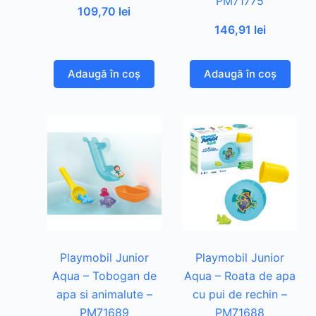
PM71775
109,70
lei
146,91
lei
Adaugă în coș
Adaugă în coș
Playmobil Junior
Playmobil Junior
Aqua – Tobogan de
Aqua – Roata de apa
apa si animalute –
cu pui de rechin –
PM71689
PM71688