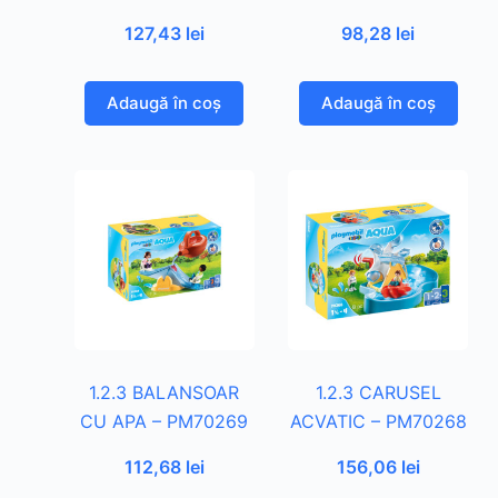
127,43
lei
98,28
lei
Adaugă în coș
Adaugă în coș
1.2.3 BALANSOAR
1.2.3 CARUSEL
CU APA – PM70269
ACVATIC – PM70268
112,68
lei
156,06
lei