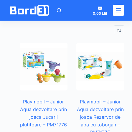
Sari
Coș
la
0,00
LEI
de
conținut
cumpărături
Playmobil – Junior
Playmobil – Junior
Aqua dezvoltare prin
Aqua dezvoltare prin
joaca Jucarii
joaca Rezervor de
plutitoare – PM71776
apa cu tobogan –