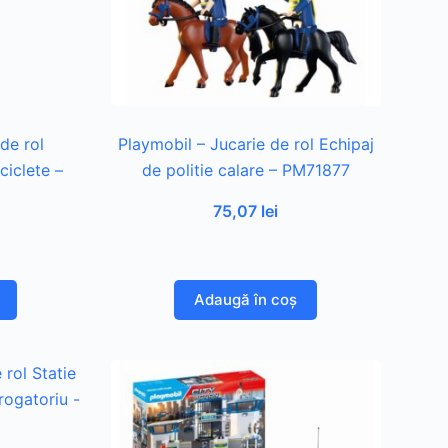
de rol
Playmobil – Jucarie de rol Echipaj
ciclete –
de politie calare – PM71877
75,07
lei
Adaugă în coș