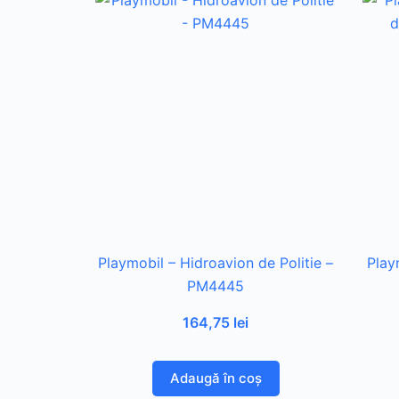
Playmobil – Hidroavion de Politie –
Play
PM4445
164,75
lei
Adaugă în coș