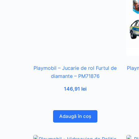
Playmobil – Jucarie de rol Furtul de
Playm
diamante – PM71876
146,91
lei
Adaugă în coș