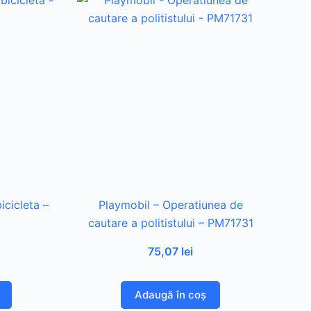
icicleta –
Playmobil – Operatiunea de
cautare a politistului – PM71731
75,07
lei
Adaugă în coș