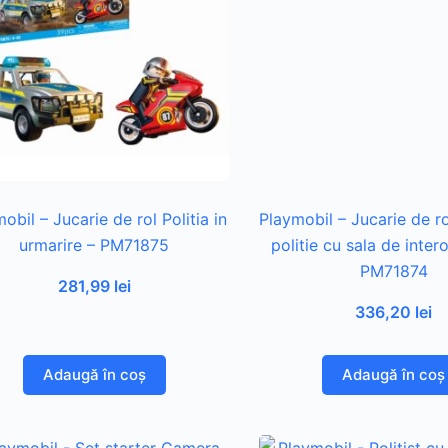
obil – Jucarie de rol Politia in
Playmobil – Jucarie de ro
urmarire – PM71875
politie cu sala de inter
PM71874
281,99
lei
336,20
lei
Adaugă în coș
Adaugă în coș