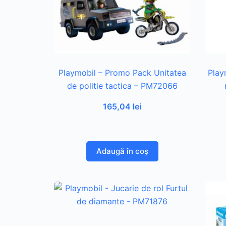
Playmobil – Promo Pack Unitatea
Play
de politie tactica – PM72066
165,04
lei
Adaugă în coș