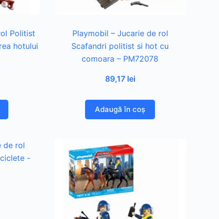
ol Politist
Playmobil – Jucarie de rol
rea hotului
Scafandri politist si hot cu
comoara – PM72078
89,17
lei
Adaugă în coș