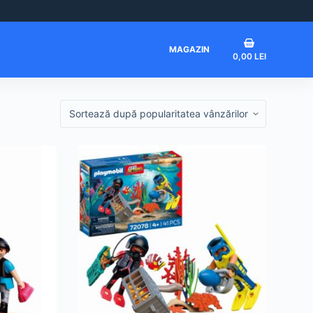
Coș
MAGAZIN
0,00
LEI
de
cumpărături