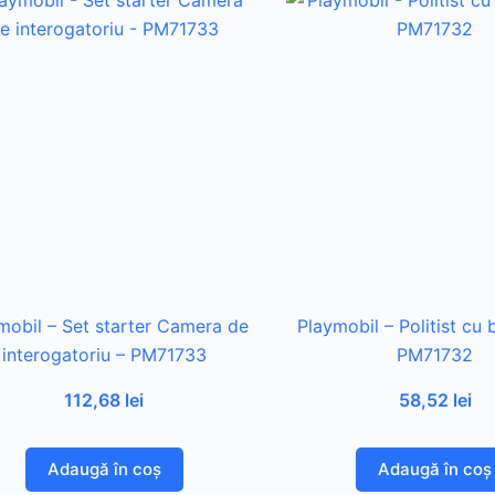
mobil – Set starter Camera de
Playmobil – Politist cu b
interogatoriu – PM71733
PM71732
112,68
lei
58,52
lei
Adaugă în coș
Adaugă în coș