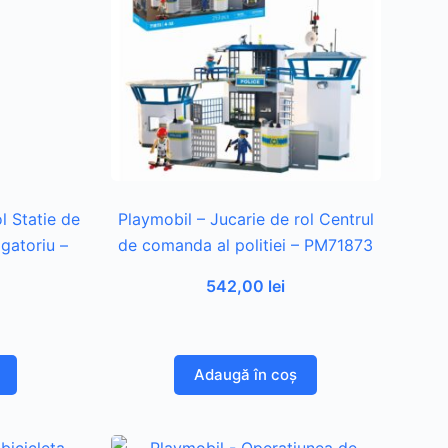
l Statie de
Playmobil – Jucarie de rol Centrul
ogatoriu –
de comanda al politiei – PM71873
542,00
lei
Adaugă în coș