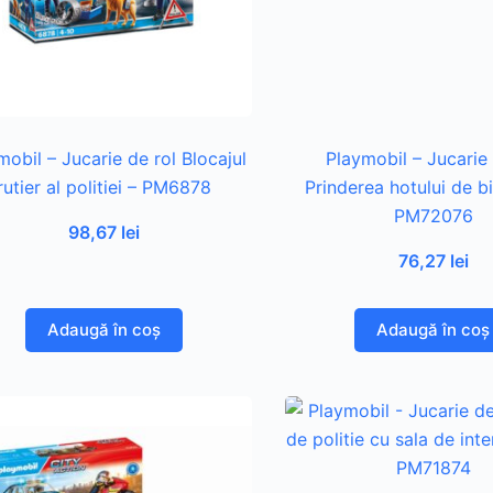
mobil – Jucarie de rol Blocajul
Playmobil – Jucarie 
rutier al politiei – PM6878
Prinderea hotului de bi
PM72076
98,67
lei
76,27
lei
Adaugă în coș
Adaugă în coș