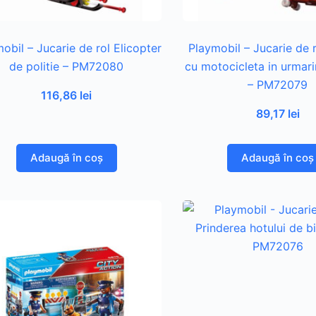
obil – Jucarie de rol Elicopter
Playmobil – Jucarie de r
de politie – PM72080
cu motocicleta in urmari
– PM72079
116,86
lei
89,17
lei
Adaugă în coș
Adaugă în coș