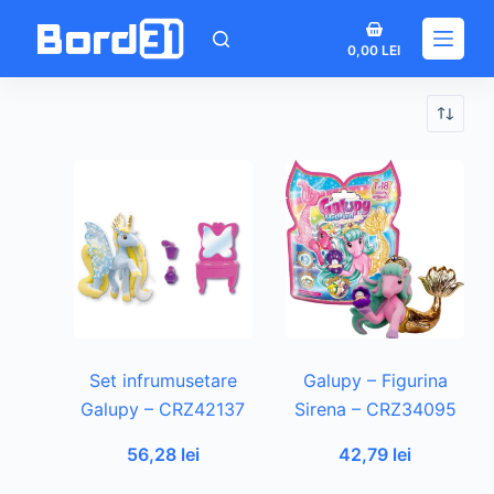
Sari
Coș
la
0,00
LEI
de
conținut
cumpărături
Set infrumusetare
Galupy – Figurina
Galupy – CRZ42137
Sirena – CRZ34095
56,28
lei
42,79
lei