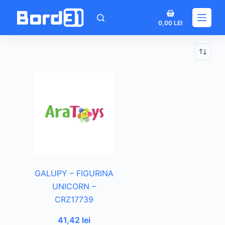
Sari
Coș
la
0,00
LEI
de
conținut
cumpărături
GALUPY – FIGURINA
UNICORN –
CRZ17739
41,42
lei