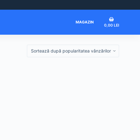
Coș
MAGAZIN
0,00
LEI
de
cumpărături