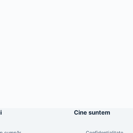
i
Cine suntem
m cumpăr
Confidențialitate