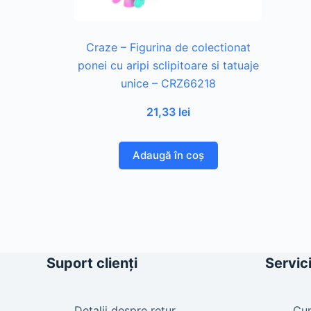
Craze – Figurina de colectionat
ponei cu aripi sclipitoare si tatuaje
unice – CRZ66218
21,33
lei
Adaugă în coș
Suport clienți
Servici
Detalii despre retur
Cu