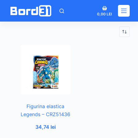
Sari
Coș
la
0,00
LEI
de
conținut
cumpărături
Figurina elastica
Legends – CRZ51436
34,74
lei