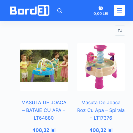
Sari
Coș
la
0,00
LEI
de
conținut
cumpărături
MASUTA DE JOACA
Masuta De Joaca
– BATAIE CU APA –
Roz Cu Apa – Spirala
LT64880
– LT17376
408,32
lei
408,32
lei