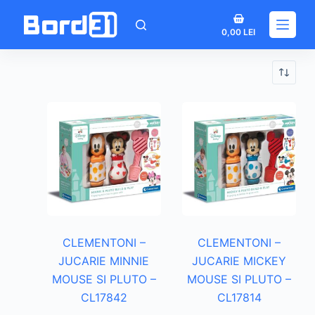
Sari
Coș
la
0,00
LEI
de
conținut
cumpărături
CLEMENTONI –
CLEMENTONI –
JUCARIE MINNIE
JUCARIE MICKEY
MOUSE SI PLUTO –
MOUSE SI PLUTO –
CL17842
CL17814