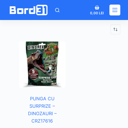
Sari
Coș
la
0,00
LEI
de
conținut
cumpărături
PUNGA CU
SURPRIZE –
DINOZAURI –
CRZ17616