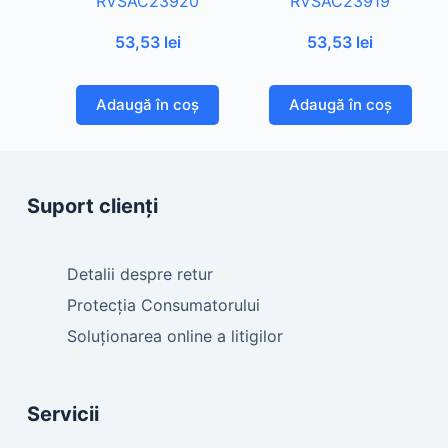
RVSAC23920
RVSAC23919
53,53
lei
53,53
lei
Adaugă în coș
Adaugă în coș
Suport clienți
Detalii despre retur
Protecția Consumatorului
Soluționarea online a litigilor
Servicii