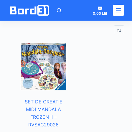
Sari
Coș
la
0,00
LEI
de
conținut
cumpărături
SET DE CREATIE
MIDI MANDALA
FROZEN II –
RVSAC29026